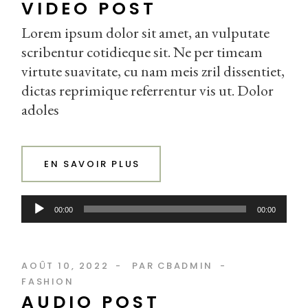
VIDEO POST
Lorem ipsum dolor sit amet, an vulputate
scribentur cotidieque sit. Ne per timeam
virtute suavitate, cu nam meis zril dissentiet,
dictas reprimique referrentur vis ut. Dolor
adoles
EN SAVOIR PLUS
Lecteur
00:00
00:00
audio
AOÛT 10, 2022
PAR
CBADMIN
FASHION
AUDIO POST