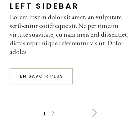
LEFT SIDEBAR
Lorem ipsum dolor sit amet, an vulputate
scribentur cotidieque sit. Ne per timeam
virtute suavitate, cu nam meis zril dissentiet,
dictas reprimique referrentur vis ut. Dolor
adoles
EN SAVOIR PLUS
PAGINATION
1
2
DES
PUBLICATIONS